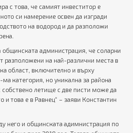
ра с това, че самият инвеститор е
ното си намерение освен да изгради
одството на водород и да разположи
рена.
 общинската администрация, че соларни
ат разположени на най-различни места в
ка област, включително и върху
-ма категория, но уникална за района
 собствено летище с две писти може да
о и това е в Равнец“ – заяви Константин
у него и общинската адимнистрация по