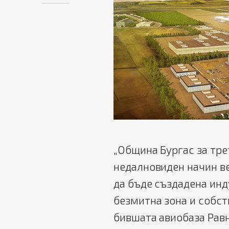
„Община Бургас за тре
недалновиден начин в
да бъде създадена инд
безмитна зона и собст
бившата авиобаза Рав