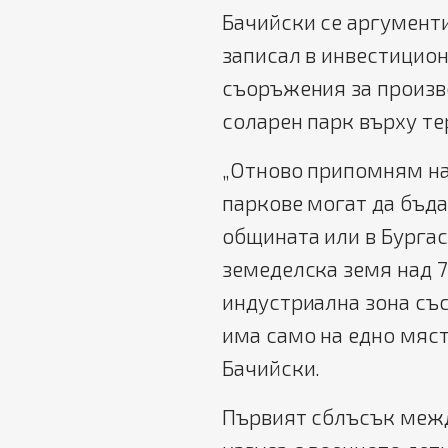
Бачийски се аргументи
записал в инвестицион
съоръжения за произв
соларен парк върху те
„Отново припомням на
паркове могат да бъд
общината или в Бургас
земеделска земя над 7
индустриална зона със
има само на едно мяст
Бачийски.
Първият сблъсък межд