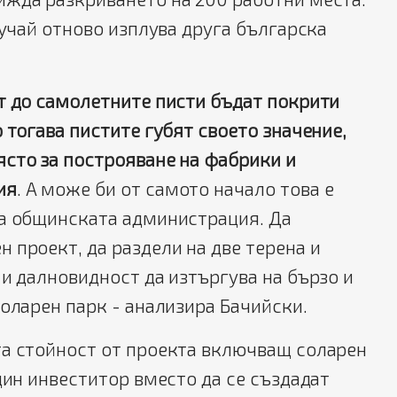
лучай отново изплува друга българска
т до самолетните писти бъдат покрити
о тогава пистите губят своето значение,
ясто за построяване на фабрики и
ия
. А може би от самото начало това е
на общинската администрация. Да
 проект, да раздели на две терена и
 и далновидност да изтъргува на бързо и
соларен парк - анализира Бачийски.
та стойност от проекта включващ соларен
един инвеститор вместо да се създадат