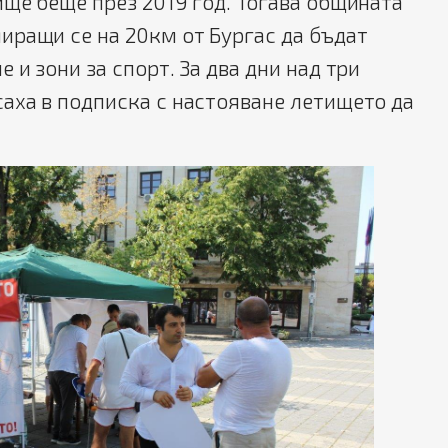
ище беще през 2019 год. Тогава общината
иращи се на 20км от Бургас да бъдат
 и зони за спорт. За два дни над три
аха в подписка с настояване летището да