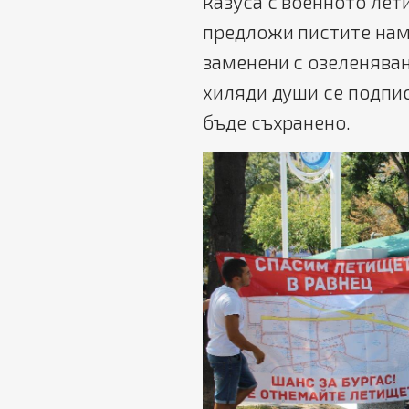
казуса с военното лет
предложи пистите нам
заменени с озеленяване
хиляди души се подпис
бъде съхранено.