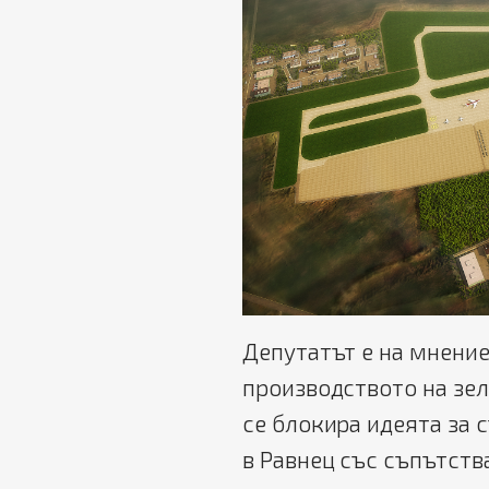
Депутатът е на мнение
производството на зел
се блокира идеята за 
в Равнец със съпътств