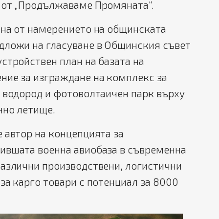
 от „Продължаваме Промяната“.
ена от намерението на общинската
дложи на гласуване в Общинския съвет
стройствен план на базата на
ние за изграждане на комплекс за
н водород и фотоволтаичен парк върху
нно летище.
 автор на концепцията за
ившата военна авиобаза в съвременна
различни производствени, логистични
за карго товари с потенциал за 8000