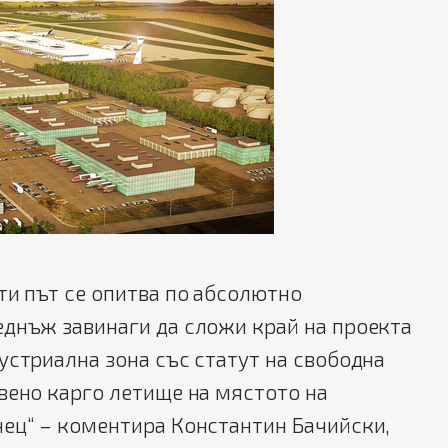
ти път се опитва по абсолютно
еднъж завинаги да сложи край на проекта
устриална зона със статут на свободна
вено карго летище на мястото на
нец“ – коментира Константин Бачийски,