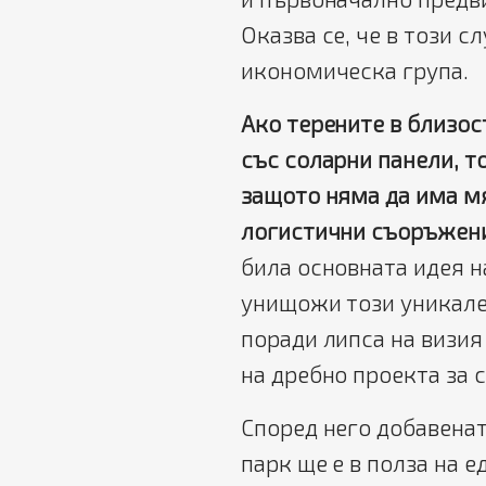
Оказва се, че в този с
икономическа група.
Ако терените в близос
със соларни панели, т
защото няма да има м
логистични съоръжен
била основната идея 
унищожи този уникален
поради липса на визия
на дребно проекта за 
Според него добавена
парк ще е в полза на 