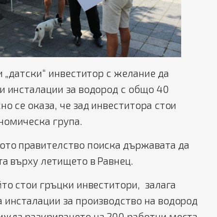
и „датски“ инвеститор с желание да
и инсталации за водород с общо 40
но се оказа, че зад инвеститора стои
номическа група.
ото правителство поиска държавата да
а върху летището в Равнец.
йто стои гръцки инвеститори, залага
 инсталации за производство на водород
ижда разкриването на 200 работни места.