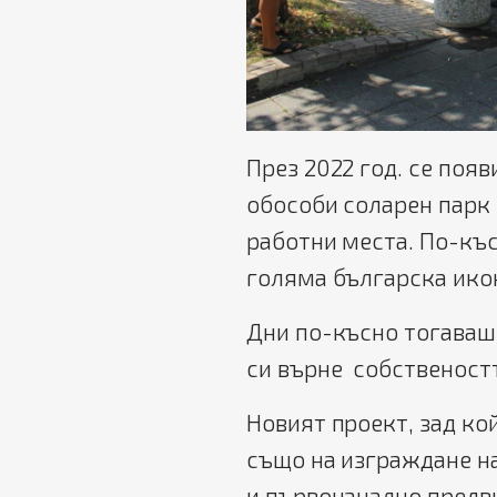
През 2022 год. се появ
обособи соларен парк 
работни места. По-къс
голяма българска ико
Дни по-късно тогаваш
си върне собственостт
Новият проект, зад ко
също на изграждане на
и първоначално предв