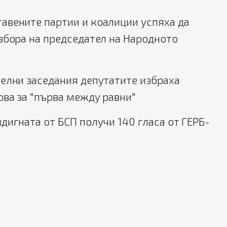
авените партии и коалиции успяха да
збора на председател на Народното
елни заседания депутатите избраха
ва за "първа между равни"
дигната от БСП получи 140 гласа от ГЕРБ-
.