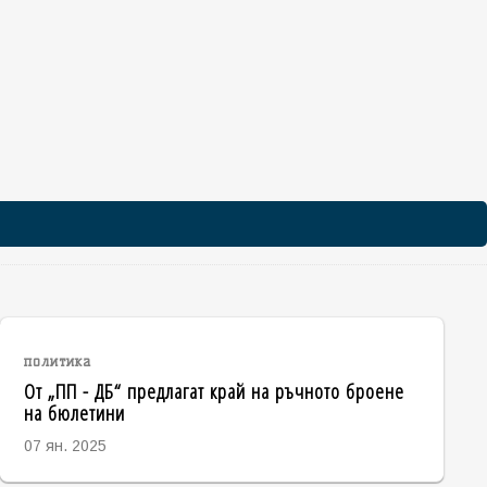
политика
От „ПП - ДБ“ предлагат край на ръчното броене
на бюлетини
07 ян. 2025