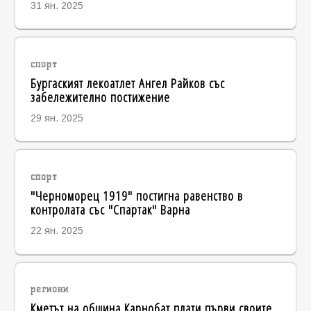
31 ян. 2025
спорт
Бургаският лекоатлет Ангел Райков със
забележително постижение
29 ян. 2025
спорт
"Черноморец 1919" постигна равенство в
контролата със "Спартак" Варна
22 ян. 2025
региони
Кметът на община Карнобат плати първи своите