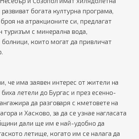
 Несебър и Созопол имат хилядолетна
, развиват богата културна програма,
броя на атракционите си, предлагат
н туризъм с минерална вода,
 болници, които могат да привличат
.
, че има заявен интерес от жители на
 биха летели до Бургас и през есенно-
 ангажира да разговаря с кметовете на
агора и Хасково, за да се узнае нагласата
бщини дали ще им е най-удобно да
аското летище, когато им се налага да