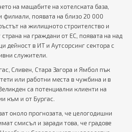
нето на мащабите на хотелската база,
 филиали, появата на близо 20 000
 ръстът на жилищното строителство и
 страна на граждани от ЕС, появата на над
и дейност в ИТ и Аутсорсинг сектора с
ивни служители.
ас, Сливен, Стара Загора и Ямбол пък
ети или работни места в чужбина и в
Великден са потенциални клиенти на
и към и от Бургас.
ват около прогнозата, че целогодишни
мат смисъл и заради това, че градове