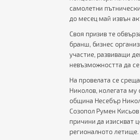
самолетни пътнически
до месец май извън ак
Своя призив те обвърз
бранш, бизнес органи
участие, развиващи де
невъзможността да се 
На провелата се срещ
Николов, колегата му 
община Несебър Никол
Созопол Румен Кисьов
причини да изискват 
регионалното летище.