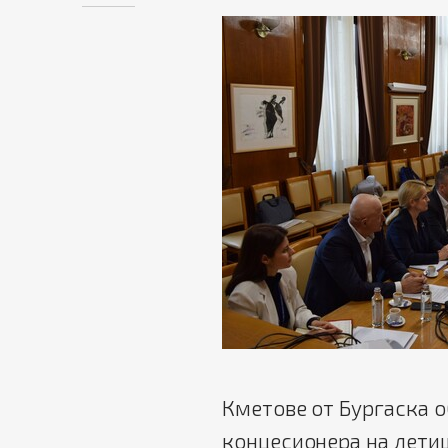
Кметове от Бургаска о
концесионера на лети