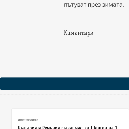
пътуват през зимата.
Коментари
икономика
България и Румъния стават част от Шенген на 1