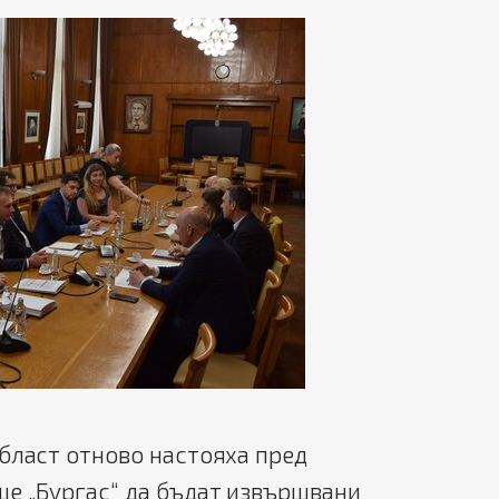
бласт отново настояха пред
ще „Бургас“ да бъдат извършвани