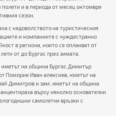
 полети и в периода от месец октомври
тивния сезон.
аха с недоволството на туристическия
зациите и компаниите с чуждестранно
йност в региона, които се оплакват от
лети от до Бургас през зимата.
а кметът на община Бургас Димитър
от Поморие Иван алексиев, кметът на
ай Димитров и зам. кметът на община
 акцентираха върху няколко основателни
целогодишни самолетни връзки с