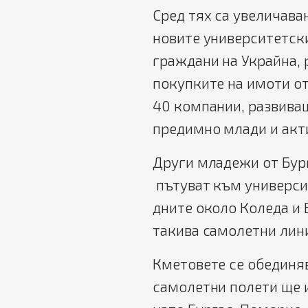
Сред тях са увеличава
новите университетски
граждани на Украйна,
покупките на имоти от
40 компании, развиващ
предимно млади и акт
Други младежи от Бург
пътуват към университ
дните около Коледа и 
такива самолетни лини
Кметовете се обединя
самолетни полети ще и