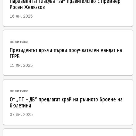
Парламентът гласува "за" правителство с премиер
Росен Желязков
16 ян. 2025
политика
Президентът връчи първи проучвателен мандат на
ГЕРБ
15 ян. 2025
политика
От „ПП - ДБ“ предлагат край на ръчното броене на
бюлетини
07 ян. 2025