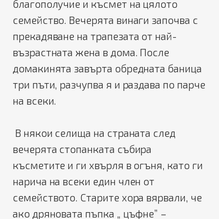
благополучие и късмет на цялото
семейство. Вечерята винаги започва с
прекадяване на трапезата от най-
възрастната жена в дома. После
домакинята завърта обредната баница
три пъти, разчупва я и раздава по парче
на всеки.
В някои селища на страната след
вечерята стопанката събира
късметите и ги хвърля в огъня, като ги
нарича на всеки един член от
семейството. Старите хора вярвали, че
ако дряновата пъпка „ цъфне” –