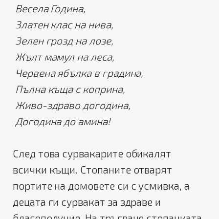
Весела Година,
Златен клас на нива,
Зелен грозд на лозе,
Жълт мамул на леса,
Червена ябълка в градина,
Пълна къща с коприна,
Живо-здраво догодина,
Догодина до амина!
След това сурвакарите обикалят
всички къщи. Стопаните отварят
портите на домовете си с усмивка, а
децата ги сурвакат за здраве и
благополучие. На тръгване стопанката