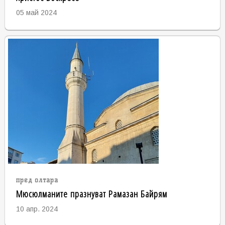
05 май 2024
пред олтара
Мюсюлманите празнуват Рамазан Байрям
10 апр. 2024