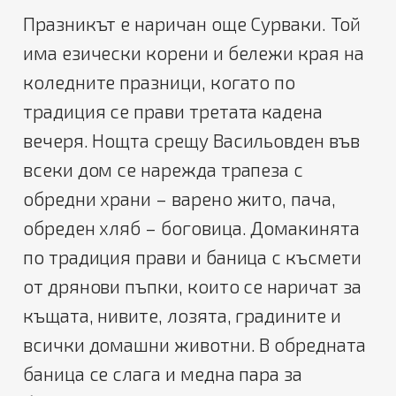
Празникът е наричан още Сурваки. Той
има езически корени и бележи края на
коледните празници, когато по
традиция се прави третата кадена
вечеря. Нощта срещу Васильовден във
всеки дом се нарежда трапеза с
обредни храни – варено жито, пача,
обреден хляб – боговица. Домакинята
по традиция прави и баница с късмети
от дрянови пъпки, които се наричат за
къщата, нивите, лозята, градините и
всички домашни животни. В обредната
баница се слага и медна пара за