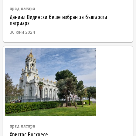
пред олтара
Даниил Видински беше избран за български
патриарх
30 юни 2024
пред олтара
Христос Воскресе