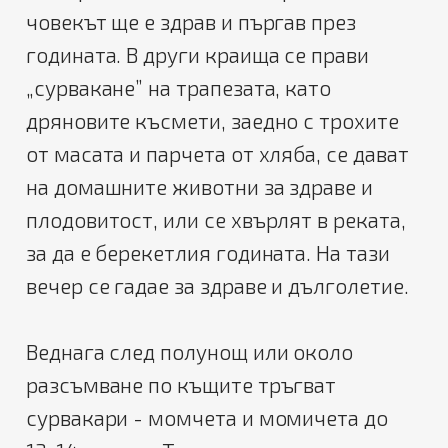
човекът ще е здрав и пъргав през
годината. В други краища се прави
„сурвакане” на трапезата, като
дряновите късмети, заедно с трохите
от масата и парчета от хляба, се дават
на домашните животни за здраве и
плодовитост, или се хвърлят в реката,
за да е берекетлия годината. На тази
вечер се гадае за здраве и дълголетие.
Веднага след полунощ или около
разсъмване по къщите тръгват
сурвакари - момчета и момичета до