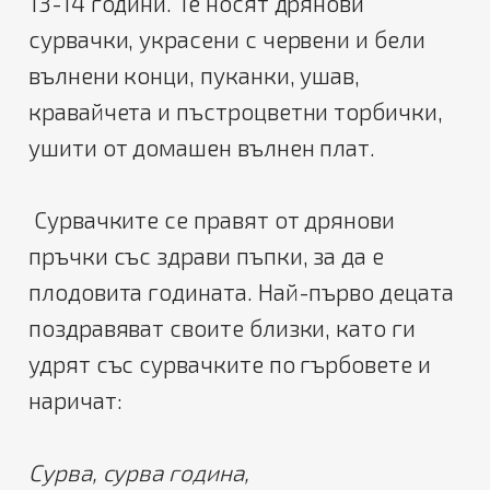
13-14 години. Те носят дрянови
сурвачки, украсени с червени и бели
вълнени конци, пуканки, ушав,
кравайчета и пъстроцветни торбички,
ушити от домашен вълнен плат.
Сурвачките се правят от дрянови
пръчки със здрави пъпки, за да е
плодовита годината. Най-първо децата
поздравяват своите близки, като ги
удрят със сурвачките по гърбовете и
наричат:
Сурва, сурва година,