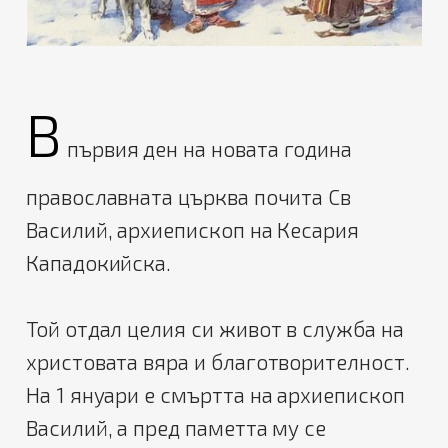
В
първия ден на новата година
православната църква почита Св
Василий, архиепископ на Кесария
Кападокийска.
Той отдал целия си живот в служба на
христовата вяра и благотворителност.
На 1 януари е смъртта на архиепископ
Василий, а пред паметта му се