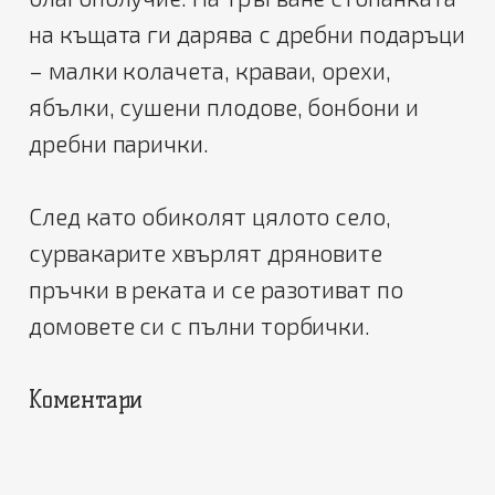
на къщата ги дарява с дребни подаръци
– малки колачета, краваи, орехи,
ябълки, сушени плодове, бонбони и
дребни парички.
След като обиколят цялото село,
сурвакарите хвърлят дряновите
пръчки в реката и се разотиват по
домовете си с пълни торбички.
Коментари