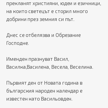
прекланят християни, юдеи и езичници,
на които светецът е сторил много
добрини през земния си път.
Днес се отбелязва и Обрезание
Господне.
Именден празнуват Васил,
Василка,Василена, Весела, Веселина.
Първият ден от Новата година в
българския народен календар е
известен като Васильовден.