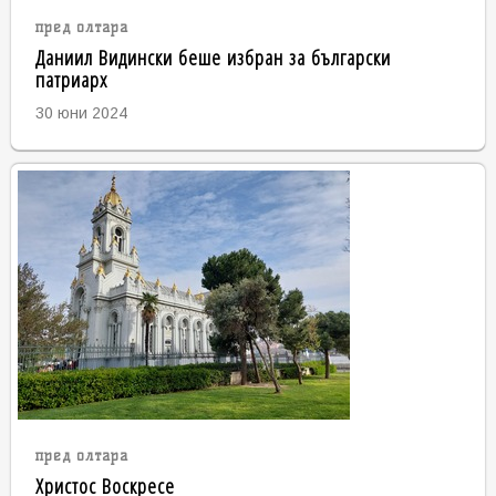
пред олтара
Даниил Видински беше избран за български
патриарх
30 юни 2024
пред олтара
Христос Воскресе