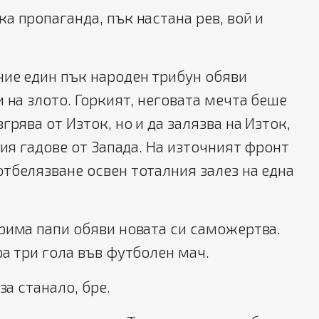
а пропаганда, пък настана рев, вой и
ние един пък народен трибун обяви
и на злото. Горкият, неговата мечта беше
грява от Изток, но и да залязва на Изток,
тия гадове от Запада. На източният фронт
тбелязване освен тоталния залез на една
рима папи обяви новата си саможертва.
ра три гола във футболен мач.
за станало, бре.