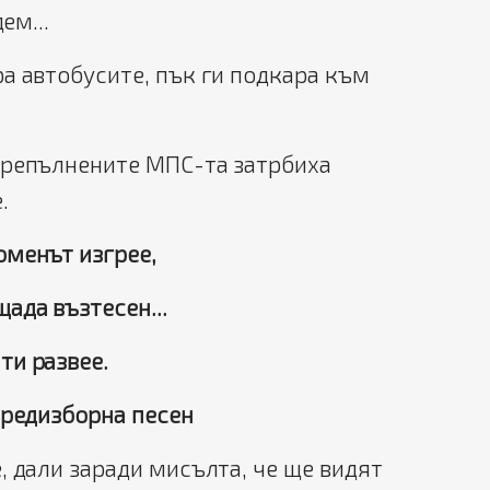
ем...
а автобусите, пък ги подкара към
препълнените МПС-та затрбиха
.
оменът изгрее,
ада възтесен...
ти развее
.
ред
изборна песен
, дали заради мисълта, че ще видят