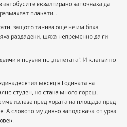
в автобусите екзалтирано започнаха да
 размахват плакати...
кати, защото такива още не им бяха
бяха раздадени, щяха непременно да ги
вичи и псувни по „пепетата“. И клетви по
.
единадесетия месец в Годината на
лно студен, но стана много горещ,
омче излезе пред хората на площада пред
. А словото му дивно заподскача от урва
човек.