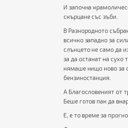
И започна крамолическ
скърцане със зъби.
В Разнородното събра
всичко западно за сил
слънцето не само да из
за да останат на сухо 
нямаше нищо ново за о
бензиностанция.
А Благословеният от т
Беше готов пак да вка
Е, е то време за прогно