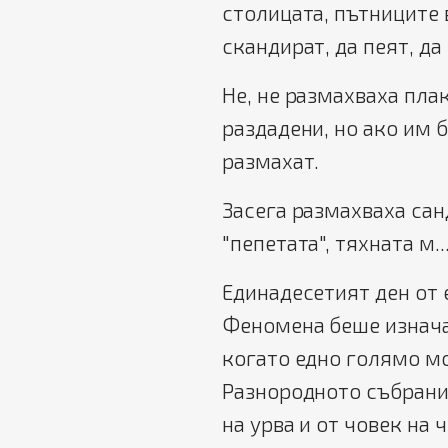
столицата, пътниците 
скандират, да пеят, да
Не, не размахваха пла
раздадени, но ако им 
размахат.
Засега размахваха санд
"пепетата", тяхната м..
Единадесетият ден от 
Феномена беше изнача
когато едно голямо м
Разнородното събрание
на урва и от човек на 