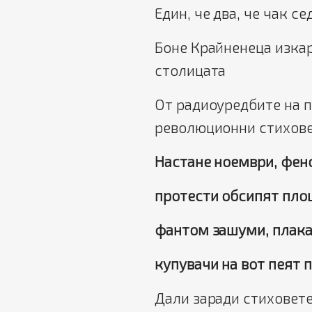
Един, че два, че чак сед
Боне Крайненеца изкар
столицата
От радиоуредбите на 
революционни стихове
Настане ноември, фен
протести обсипят площ
фантом зашуми, плака
купувачи на вот пеят
п
Дали заради стиховете