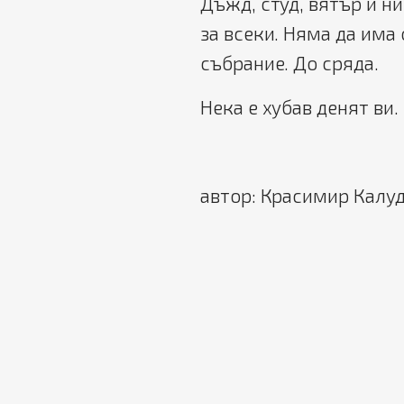
Дъжд, студ, вятър и н
за всеки. Няма да има
събрание. До сряда.
Нека е хубав денят ви.
автор: Красимир Калу