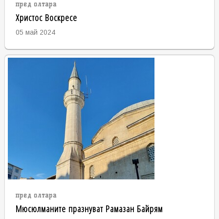
пред олтара
Христос Воскресе
05 май 2024
пред олтара
Мюсюлманите празнуват Рамазан Байрям