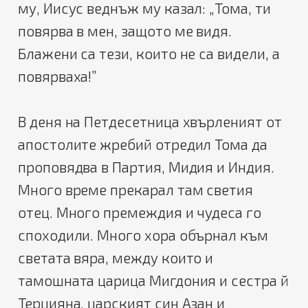
му, Иисус веднъж му казал: „Тома, ти
повярва в мен, защото ме видя.
Блажени са тези, които не са видели, а
повярваха!”
В деня на Петдесетница хвърленият от
апостолите жребий отредил Тома да
проповядва в Партия, Мидия и Индия.
Много време прекарал там светия
отец. Много премеждия и чудеса го
споходили. Много хора обърнал към
светата вяра, между които и
тамошната царица Мигдония и сестра й
Терцияна, царският син Азан и