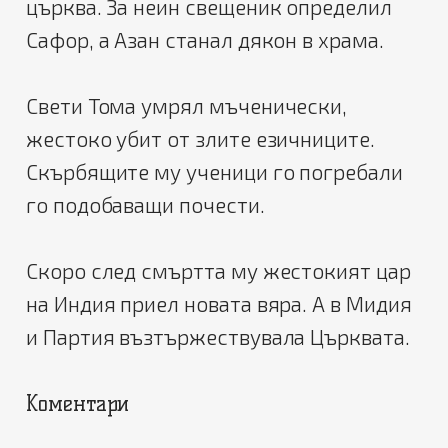
църква. За неин свещеник определил
Сафор, а Азан станал дякон в храма.
Свети Тома умрял мъченически,
жестоко убит от злите езичниците.
Скърбящите му ученици го погребали
го подобаващи почести.
Скоро след смъртта му жестокият цар
на Индия приел новата вяра. А в Мидия
и Партия възтържествувала Църквата.
Коментари