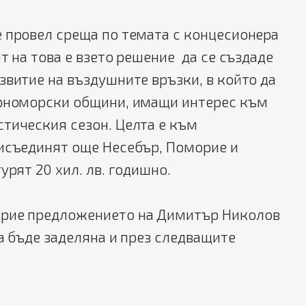
 провел среща по темата с концесионера
т на това е взето решение да се създаде
звитие на въздушните връзки, в който да
ерноморски общини, имащи интерес към
тическия сезон. Целта е към
рисъединят още Несебър, Поморие и
урят 20 хил. лв. годишно.
прие предложението на Димитър Николов
да бъде заделяна и през следващите