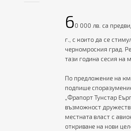
6
0 000 лв. са предв
г., с които да се стим
черномроския град. Ре
тази година сесия на 
По предложение на км
подпише споразумение
„Фрапорт Тунстар Еърп
възможност дружество
местната власт с ави
откриване на нови це