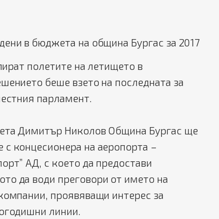
идени в бюджета на община Бургас за 2017
улират полетите на летището в
шението беше взето на последната за
местния парламент.
ета Димитър Николов Община Бургас ще
 с концесионера на аеропорта –
орт” АД, с което да предостави
то да води преговори от името на
окомпании, проявяващи интерес за
логодишни линии.