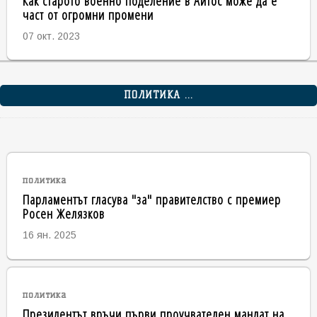
Как старото военно поделение в Айтос може да е
част от огромни промени
07 окт. 2023
ПОЛИТИКА ...
политика
Парламентът гласува "за" правителство с премиер
Росен Желязков
16 ян. 2025
политика
Президентът връчи първи проучвателен мандат на