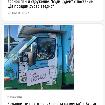
Кроношпан и сдружение "Бъди буден" с послание
„Да посадим дърво заедно“
29 ноем. 2024
различно
Бежанци ще приготвят „Храна за размисъл“ в Бургас