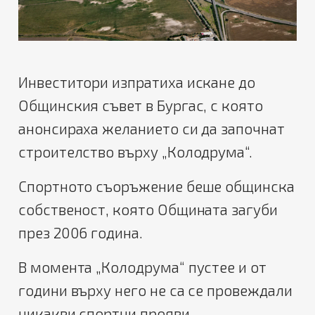
Инвеститори изпратиха искане до
Общинския съвет в Бургас, с която
анонсираха желанието си да започнат
строителство върху „Колодрума“.
Спортното съоръжение беше общинска
собственост, която Общината загуби
през 2006 година.
В момента „Колодрума“ пустее и от
години върху него не са се провеждали
никакви спортни прояви.