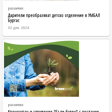
различно
Дарители преобразяват детско отделение в УМБАЛ
Бургас
02 дек. 2024
различно
Кроношпан и сдружение "Бъди буден" с послание