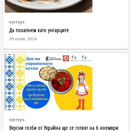
култура
Да похапнем като унгарците
09 ноем. 2024
култура
Вкусни гозби от Украйна ще се готвят на 6 ноември