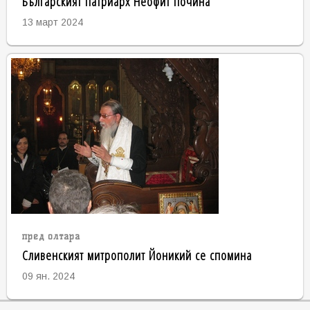
Българският патриарх Неофит почина
13 март 2024
пред олтара
Сливенският митрополит Йоникий се спомина
09 ян. 2024