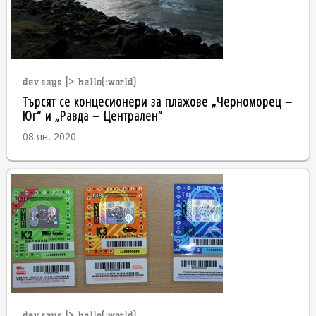
dev.says |> hello(:world)
Търсят се концесионери за плажове „Черноморец –
Юг“ и „Равда – Централен”
08 ян. 2020
dev.says |> hello(:world)