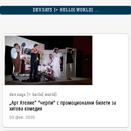
DEV.SAYS |> HELLO(:WORLD) ...
dev.says |> hello(:world)
„Арт Ателие” "черпи" с промоционални билети за
хитова комедия
03 фев. 2020