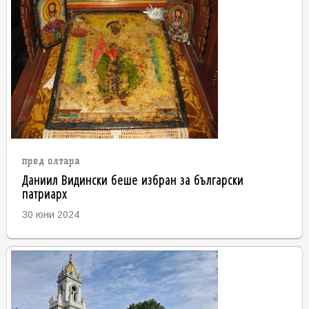
пред олтара
Даниил Видински беше избран за български
патриарх
30 юни 2024