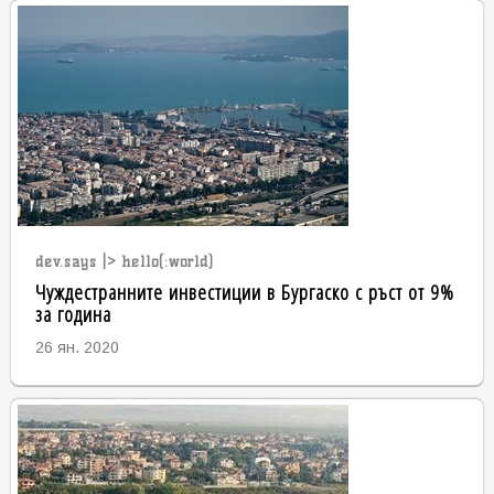
dev.says |> hello(:world)
Чуждестранните инвестиции в Бургаско с ръст от 9%
за година
26 ян. 2020