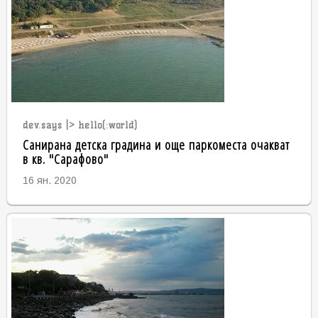
dev.says |> hello(:world)
Санирана детска градина и още паркоместа очакват
в кв. "Сарафово"
16 ян. 2020