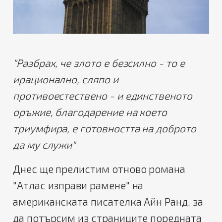
"Разбрах, че злото е безсилно - то е
ирационално, сляпо и
противоестествено - и единственото
оръжие, благодарение на което
триумфира, е готовността на доброто
да му служи"
Днес ще прелистим отново романа
"Атлас изправи рамене" на
американската писателка Айн Ранд, за
да потърсим из страниците поредната