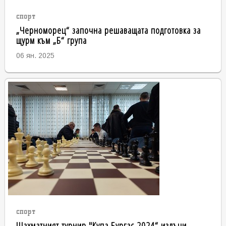
спорт
„Черноморец“ започна решаващата подготовка за
щурм към „Б“ група
06 ян. 2025
спорт
Шахматният турнир "Купа Бургас 2024“ излъчи