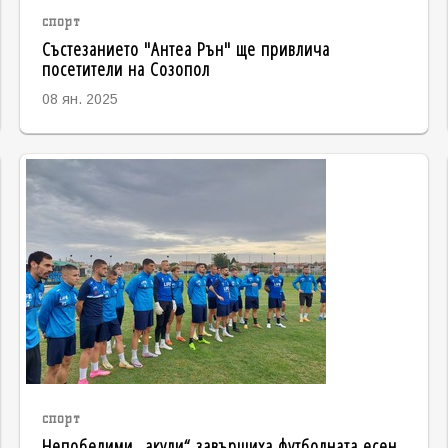
спорт
Състезанието "Антеа Рън" ще привлича
посетители на Созопол
08 ян. 2025
спорт
Непобедими „акули“ завършиха футболната есен