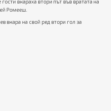
гости вкараха втори път във вратата на
вей Ромееш.
ев вкара на свой ред втори гол за