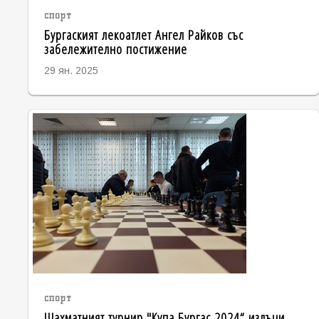
спорт
Бургаският лекоатлет Ангел Райков със
забележително постижение
29 ян. 2025
спорт
Шахматният турнир "Купа Бургас 2024“ излъчи