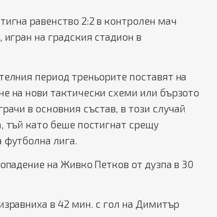
тигна равенство 2:2 в контролен мач
, игран на градския стадион в
телния период треньорите поставят на
не на нови тактически схеми или бързото
грачи в основния състав, в този случай
, тъй като беше постигнат срещу
 футболна лига.
попадение на Живко Петков от дузпа в 30
изравниха в 42 мин. с гол на Димитър