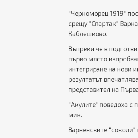
"Черноморец 1919" пос
срещу "Спартак" Варна
Каблешково.
Въпреки че в подготви
първо място изпробва
интегриране на нови и
резултатът впечатлява
представител на Първа
"Акулите" поведоха с 
мин.
Варненските "соколи" 