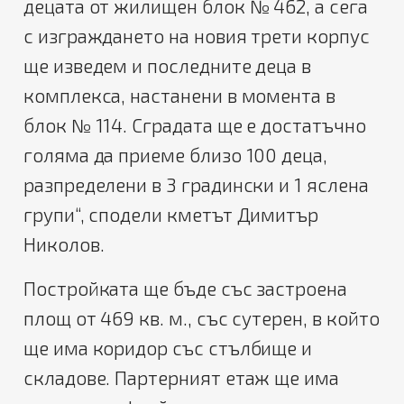
децата от жилищен блок № 462, а сега
с изграждането на новия трети корпус
ще изведем и последните деца в
комплекса, настанени в момента в
блок № 114. Сградата ще е достатъчно
голяма да приеме близо 100 деца,
разпределени в 3 градински и 1 яслена
групи“, сподели кметът Димитър
Николов.
Постройката ще бъде със застроена
площ от 469 кв. м., със сутерен, в който
ще има коридор със стълбище и
складове. Партерният етаж ще има