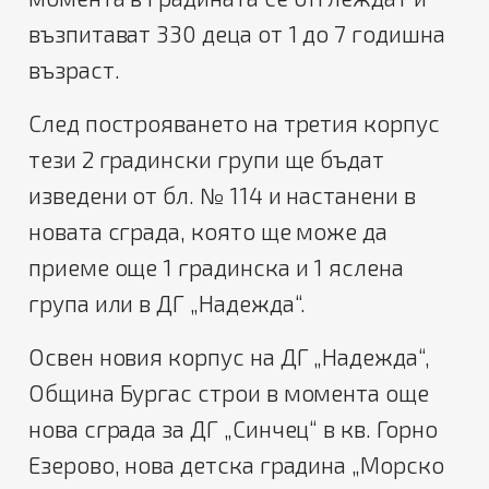
възпитават 330 деца от 1 до 7 годишна
възраст.
След построяването на третия корпус
тези 2 градински групи ще бъдат
изведени от бл. № 114 и настанени в
новата сграда, която ще може да
приеме още 1 градинска и 1 яслена
група или в ДГ „Надежда“.
Освен новия корпус на ДГ „Надежда“,
Община Бургас строи в момента още
нова сграда за ДГ „Синчец“ в кв. Горно
Езерово, нова детска градина „Морско