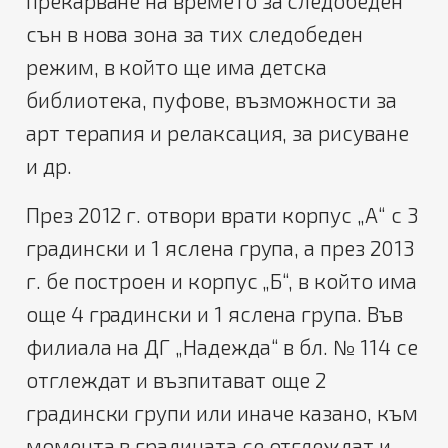
прекарване на времето за следобеден
сън в нова зона за тих следобеден
режим, в който ще има детска
библиотека, пуфове, възможности за
арт терапия и релаксация, за рисуване
и др.
През 2012 г. отвори врати корпус „А“ с 3
градински и 1 яслена група, а през 2013
г. бе построен и корпус „Б“, в който има
още 4 градински и 1 яслена група. Във
филиала на ДГ „Надежда“ в бл. № 114 се
отглеждат и възпитават още 2
градински групи или иначе казано, към
момента в градината се отглеждат и