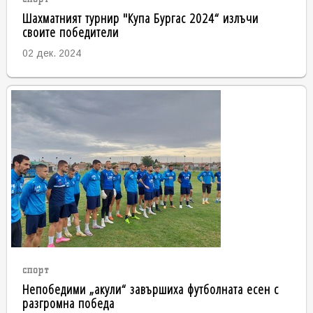
Шахматният турнир "Купа Бургас 2024“ излъчи
своите победители
02 дек. 2024
спорт
Непобедими „акули“ завършиха футболната есен с
разгромна победа