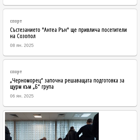
спорт
Състезанието "Антеа Рън" ще привлича посетители
на Созопол
08 ян. 2025
спорт
„Черноморец“ започна решаващата подготовка за
щурм към „Б“ група
06 ян. 2025