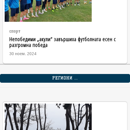
спорт
Непобедими „акули“ завършиха футболната есен с
разгромна победа
30 ноем. 2024
РЕГИОНИ ...