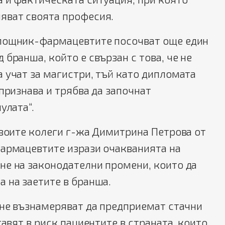
яват своята професия.
мощник-фармацевтите посочват още един
 бранша, който е свързан с това, че не
 учат за магистри, тъй като дипломата
 признава и трябва да започнат
улата“.
своите колеги г-жа Димитрина Петрова от
фармацевтите изрази очакванията на
не на законодателни промени, които да
 на заетите в бранша.
 не възнамеряват да предприемат стачни
тавят в риск пациентите в страната, които