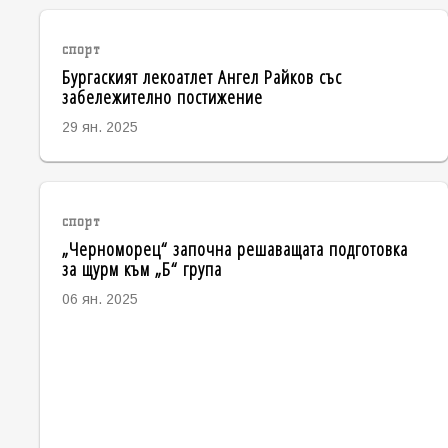
спорт
Бургаският лекоатлет Ангел Райков със
забележително постижение
29 ян. 2025
спорт
„Черноморец“ започна решаващата подготовка
за щурм към „Б“ група
06 ян. 2025