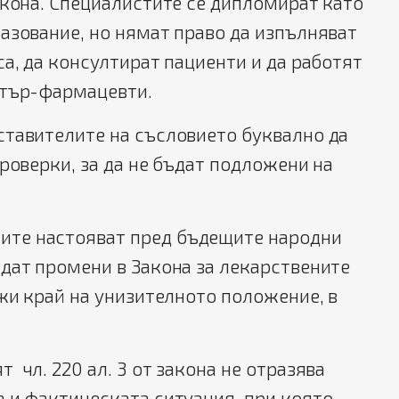
акона. Специалистите се дипломират като
азование, но нямат право да изпълняват
са, да консултират пациенти и да работят
стър-фармацевти.
ставителите на съсловието буквално да
проверки, за да не бъдат подложени на
те настояват пред бъдещите народни
дат промени в Закона за лекарствените
ожи край на унизителното положение, в
 чл. 220 ал. 3 от закона не отразява
 и фактическата ситуация, при която