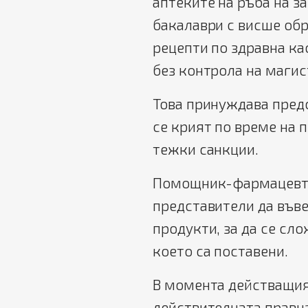
аптеките на ръба на з
бакалаври с висше обр
рецепти по здравна ка
без контрола на маги
Това принуждава пред
се крият по време на 
тежки санкции.
Помощник-фармацевти
представители да въве
продукти, за да се сл
което са поставени.
В момента действащият
действителната правна