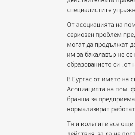
специалистите упражн
От асоциацията на по
сериозен проблем пред
могат да продължат да
им за бакалавър не се
образованието си „от н
В Бургас от името на 
Асоциацията на пом. 
бранша за предприема
нормализират работата
Тя и колегите все още
действия, за да не пос