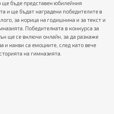
о ще бъде представен юбилейния
та и ще бъдат наградени победителите в
лого, за корица на годишника и за текст и
мназията. Победителката в конкурса за
н ще се включи онлайн, за да разкаже
а и какви са емоциите, след като вече
историята на гимназията.