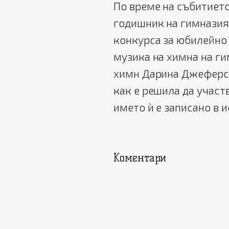
По време на събитиет
годишник на гимназия
конкурса за юбилейно 
музика на химна на ги
химн Дарина Джеферсъ
как е решила да участв
името ѝ е записано в 
Коментари