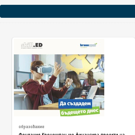
образование
Фондация Кроношпан ще финансира проекти на