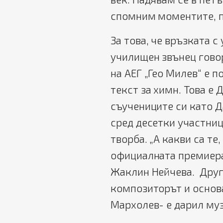
спомним моментите, п
За това, че връзката 
училищен звънец гово
на АЕГ „Гео Милев“ е п
текст за химн. Това е
съучениците си като 
сред десетки участниц
творба. „А какви са те
официалната премиера 
Жаклин Нейчева. Друг
композиторът и основа
Мархолев- е дарил муз