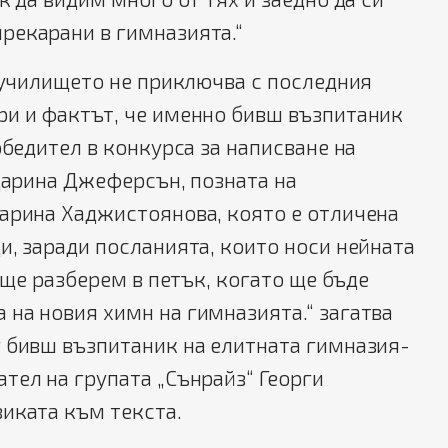
рекарани в гимназията.“
с училището не приключва с последния
ри и фактът, че именно бивш възпитаник
обедител в конкурса за написване на
 Дарина Джеферсън, позната на
Дарина Хаджистоянова, която е отличена
и, заради посланията, които носи нейната
, ще разберем в петък, когато ще бъде
на новия химн на гимназията.“ загатва
 бивш възпитаник на елитната гимназия-
тел на групата „Сънрайз“ Георги
иката към текста.