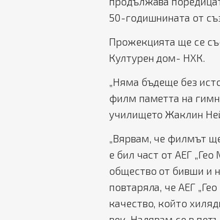
продължава поредицат
50-годишнината от съ
Прожекцията ще се съст
Културен дом- НХК.
„Няма бъдеще без исто
филм паметта на гимна
училището Жаклин Не
„Вярвам, че филмът ще
е бил част от АЕГ „Ге
общество от бивши и 
повтаряла, че АЕГ „Гео
качество, който хиля
век. Надявам се в петъ