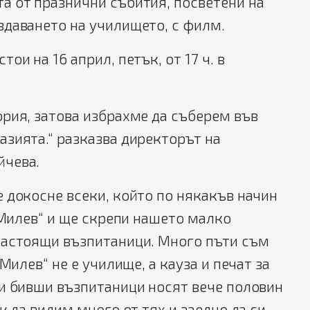
а от празнични събития, посветени на
здаването на училището, с филм.
ои на 16 април, петък, от 17 ч. в
рия, затова избрахме да съберем във
зията.“ разказва директорът на
йчева.
 докосне всеки, който по някакъв начин
о Милев“ и ще скрепи нашето малко
настоящи възпитаници. Много пъти съм
 Милев“ не е училище, а кауза и печат за
ди бивши възпитаници носят вече половин
к да видим много от тях и заедно да си