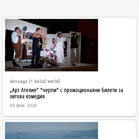
dev.says |> hello(:world)
„Арт Ателие” "черпи" с промоционални билети за
хитова комедия
03 фев. 2020