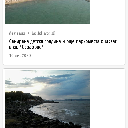
dev.says |> hello(:world)
Санирана детска градина и още паркоместа очакват
в кв. "Сарафово"
16 ян. 2020