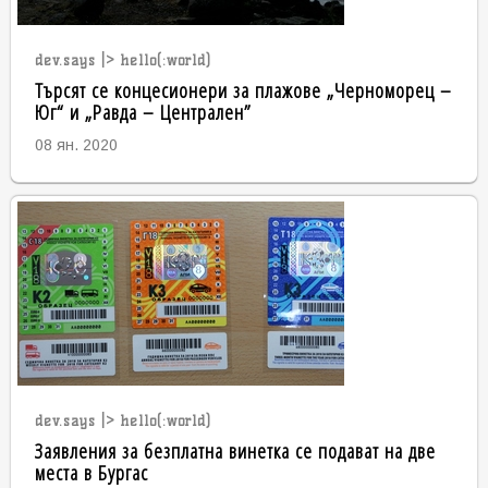
dev.says |> hello(:world)
Търсят се концесионери за плажове „Черноморец –
Юг“ и „Равда – Централен”
08 ян. 2020
dev.says |> hello(:world)
Заявления за безплатна винетка се подават на две
места в Бургас