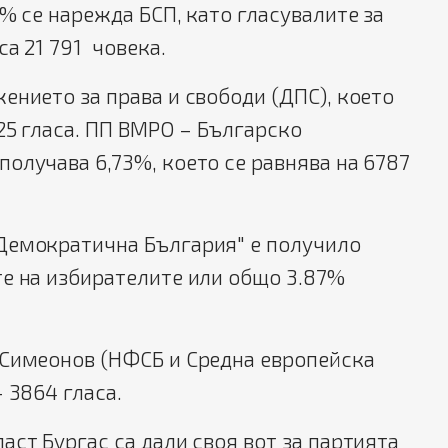
0% се нарежда БСП, като гласувалите за
са 21 791 човека.
ението за права и свободи (ДПС), което
725 гласа. ПП ВМРО – Българско
олучава 6,73%, което се равнява на 6787
Демократична България" е получило
те на избирателите или общо 3.87%
 Симеонов (НФСБ и Средна европейска
 3864 гласа.
аст Бургас са дали своя вот за партията