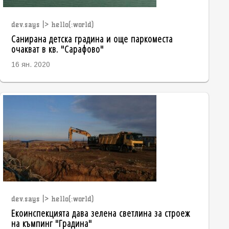
dev.says |> hello(:world)
Санирана детска градина и още паркоместа
очакват в кв. "Сарафово"
16 ян. 2020
dev.says |> hello(:world)
Екоинспекцията дава зелена светлина за строеж
на къмпинг "Градина"