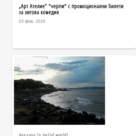
„Арт Ателие” "черпи" с промоционални билети
за хитова комедия
03 фев. 2020
dev.says |> hello(:world)