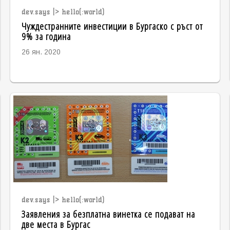
dev.says |> hello(:world)
Чуждестранните инвестиции в Бургаско с ръст от
9% за година
26 ян. 2020
dev.says |> hello(:world)
Заявления за безплатна винетка се подават на
две места в Бургас