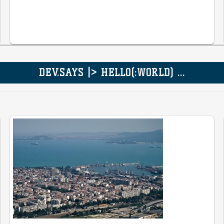
DEV.SAYS |> HELLO(:WORLD) ...