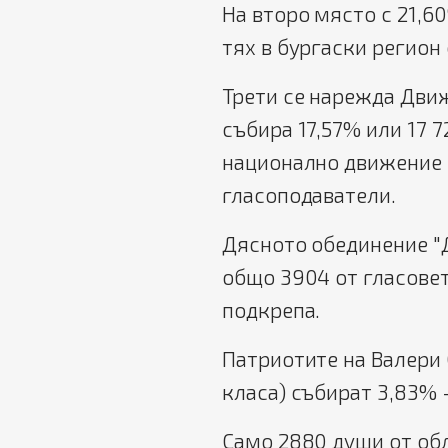
На второ място с 21,6
тях в бургаски регион 
Трети се нарежда Движ
събира 17,57% или 17 
национално движение п
гласоподаватели.
Дясното обединение "
общо 3904 от гласове
подкрепа.
Патриотите на Валери
класа) събират 3,83% -
Само 2880 души от обл