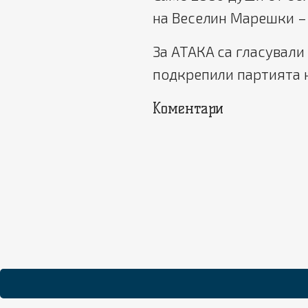
на Веселин Марешки –
За АТАКА са гласували 
подкрепили партията н
Коментари