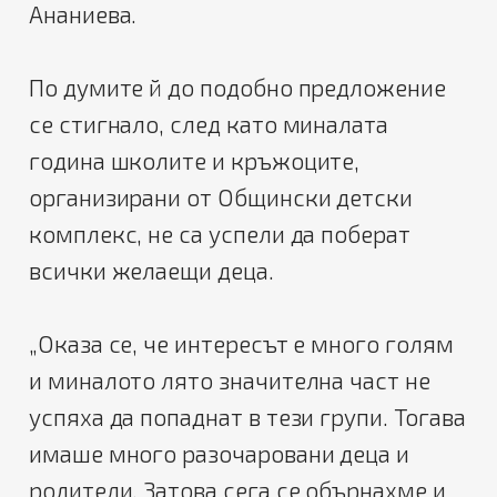
Ананиева.
По думите й до подобно предложение
се стигнало, след като миналата
година школите и кръжоците,
организирани от Общински детски
комплекс, не са успели да поберат
всички желаещи деца.
„Оказа се, че интересът е много голям
и миналото лято значителна част не
успяха да попаднат в тези групи. Тогава
имаше много разочаровани деца и
родители. Затова сега се обърнахме и