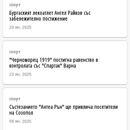
спорт
Бургаският лекоатлет Ангел Райков със
забележително постижение
29 ян. 2025
спорт
"Черноморец 1919" постигна равенство в
контролата със "Спартак" Варна
22 ян. 2025
спорт
Състезанието "Антеа Рън" ще привлича посетители
на Созопол
08 ян. 2025