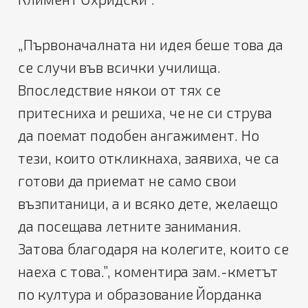
„Първоначалната ни идея беше това да
се случи във всички училища.
Впоследствие някои от тях се
притесниха и решиха, че не си струва
да поемат подобен ангажимент. Но
тези, които откликнаха, заявиха, че са
готови да приемат не само свои
възпитаници, а и всяко дете, желаещо
да посещава летните занимания.
Затова благодаря на колегите, които се
наеха с това.”, коментира зам.-кметът
по култура и образование Йорданка