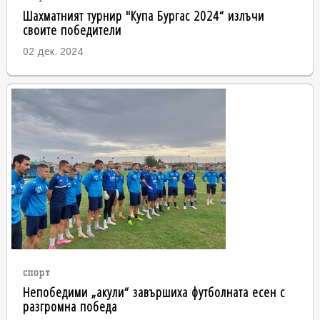
Шахматният турнир "Купа Бургас 2024“ излъчи
своите победители
02 дек. 2024
спорт
Непобедими „акули“ завършиха футболната есен с
разгромна победа