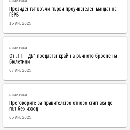
политика
Президентът връчи първи проучвателен мандат на
ГЕРБ
15 ян. 2025
политика
От „ПП - ДБ“ предлагат край на ръчното броене на
бюлетини
07 ян. 2025
политика
Преговорите за правителство отново стигнаха до
път без изход
05 ян. 2025