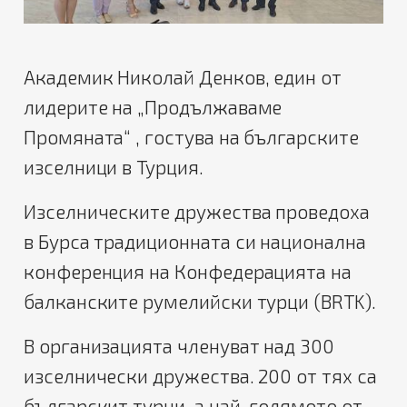
Академик Николай Денков, един от
лидерите на „Продължаваме
Промяната“ , гостува на българските
изселници в Турция.
Изселническите дружества проведоха
в Бурса традиционната си национална
конференция на Конфедерацията на
балканските румелийски турци (BRTK).
В организацията членуват над 300
изселнически дружества. 200 от тях са
българскит турци, а най-голямото от