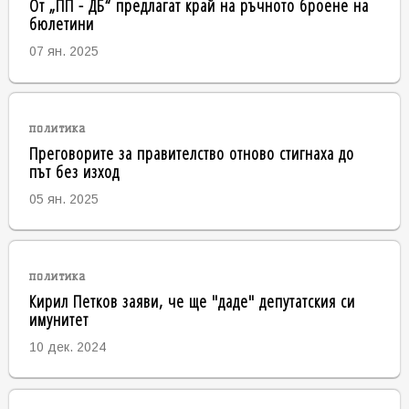
От „ПП - ДБ“ предлагат край на ръчното броене на
бюлетини
07 ян. 2025
политика
Преговорите за правителство отново стигнаха до
път без изход
05 ян. 2025
политика
Кирил Петков заяви, че ще "даде" депутатския си
имунитет
10 дек. 2024