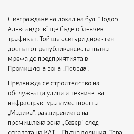
С и
зграждане на локал на бул. “Тодор
Александров” ще бъде облекчен
трафикът.
Той ще осигури
директен
достъп от републиканската пътна
мрежа до предприятията в
Промишлена зона „Победа”.
Предвижда се с
троителство на
обслужващи улици и техническа
инфраструктура в местността
„Мадика”, разширението на
промишлена зона „Север”
след
сградата на КАТ – Пътна полиция
.
Това