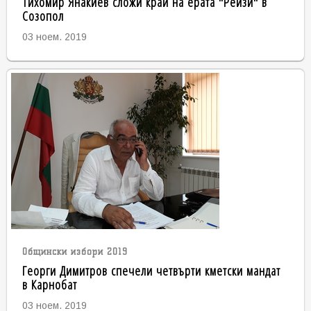
Тихомир Янакиев сложи край на ерата "Рейзи" в
Созопол
03 ноем. 2019
Общински избори 2019
Георги Димитров спечели четвърти кметски мандат
в Карнобат
03 ноем. 2019