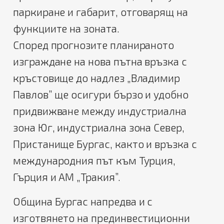
паркиране и габарит, отговарящ на
функциите на зоната.
Според прогнозите планираното
и
зграждане на нова пътна връзка с
кръстовище до надлез „Владимир
Павлов”
ще
осигури
бързо и удобно
придвижване между индустриална
зона Юг, индустриална зона Север,
Пристанище Бургас, както и връзка с
международния път към Турция,
Гърция и АМ „Тракия”.
Община Бургас
напредва и с
изготвянето на
прединвестиционни