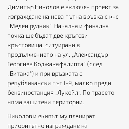
Димитър Николов е включен проект за
изграждане на нова пътна връзка с к-с
„Меден рудник“.
Начална и финална
точка ще бъдат две кръгови
кръстовища, ситуирани в
продължението на ул. „Александър
Георгиев Коджакафалията“ (след
„Битака“) и при връзката с
републикански път I-9, малко преди
бензиностанция „Лукойл“. По трасето
няма защитени територии.
Николов и екипът му планират
п
риоритетно изграждане на