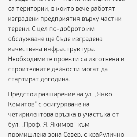
са територии, в които вече работят
изградени предприятия върху частни
терени. С цел по-доброто им
обслужване ще бъде изградена
качествена инфраструктура.
Необходимите проекти са изготвени и
строителните дейности могат да
стартират догодина.
Предстои р
азширение на ул. „Янко
Комитов” с осигуряване на
четирилентова връзка
в участъка от
бул. „Проф. Я. Якимов” към
промишлена зона Север, с крайулично