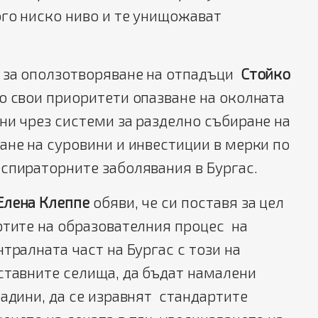
го ниско ниво и те унищожават
 за оползотворяване на отпадъци
Стойко
 свои приоритети опазване на околната
ни чрез системи за разделно събиране на
не на суровини и инвестиции в мерки по
спираторните заболявания в Бургас.
Елена Клеппе
обяви, че си поставя за цел
ртите на образователния процес на
тралната част на Бургас с този на
ставните селища, да бъдат намалени
радини, да се изравнят стандартите