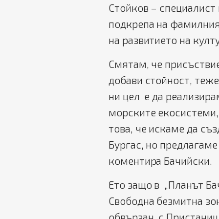
Стойков – специалист 
подкрепа на фамилния 
на развитието на култ
Смятам, че присъствие
добави стойност, теже
ни цел е да реализира
морските екосистеми, 
това, че искаме да съ
Бургас, но предлагаме
коментира Бачийски.
Ето защо в „Планът Ба
Свободна безмитна зон
обвързан с Пристанищ