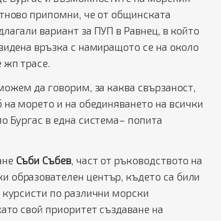
отново припомни, че от общинската
лагали вариант за ПУП в Равнец, в който
видена връзка с намиращото се на около
 жп трасе.
можем да говорим, за каква свързаност,
 на морето и на обединяването на всички
о Бургас в една система– попита
ане
Съби Събев
, част от ръководството на
 образователен център, където са били
0 курсисти по различни морски
ато свой приоритет създаване на