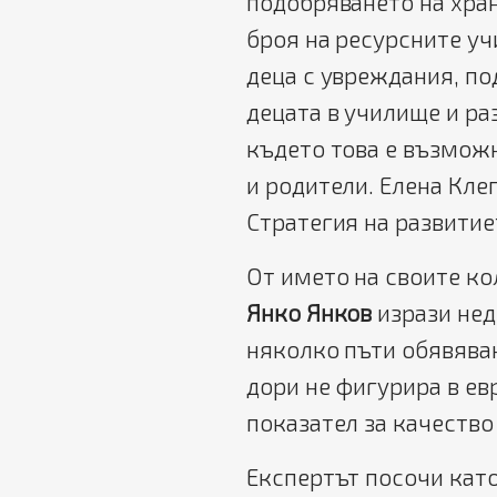
подобряването на хран
броя на ресурсните уч
деца с увреждания, п
децата в училище и ра
където това е възможн
и родители. Елена Кл
Стратегия на развитие
От името на своите ко
Янко Янков
изрази нед
няколко пъти обявяван
дори не фигурира в ев
показател за качество
Експертът посочи като