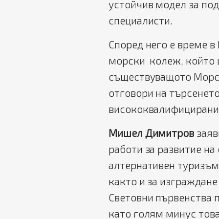
устойчив модел за по
специалисти.
Според него е време в
морски колеж, който 
съществуващото Морск
отговори на търсенет
висококвалифицирани 
Мишел Димитров
заяв
работи за развитие на
алтернативен туризъм 
както и за изграждане
Световни първенства п
като голям минус тов