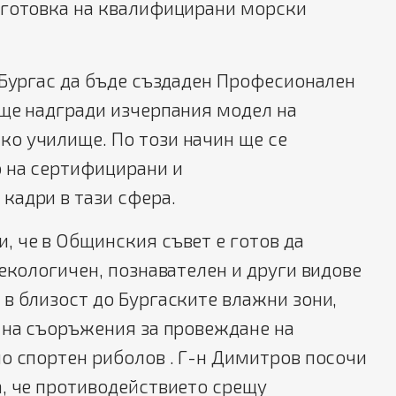
дготовка на квалифицирани морски
 Бургас да бъде създаден Професионален
ще надгради изчерпания модел на
о училище. По този начин ще се
о на сертифицирани и
кадри в тази сфера.
и, че в Общинския съвет е готов да
 екологичен, познавателен и други видове
в близост до Бургаските влажни зони,
 на съоръжения за провеждане на
о спортен риболов . Г-н Димитров посочи
а, че противодействието срещу