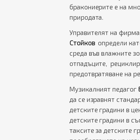
бракониерите е на мно
природата.
Управителят на фирма
Стойков
определи като
среда във влажните зо
отпадъците, рециклира
предотвратяване на ре
Музикалният педагог
да се изравнят станда
детските градини в цен
детските градини в съ
таксите за детските г