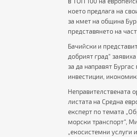
в ТОП 100 на европейс
което предлага на сво
за кмет на община Бур
представянето на част
Бачийски и представи
добрият град“ заявиха
за да направят Бургас
инвестиции, икономика
Неправителствената о
листата на Средна евро
експерт по темата „Об
морски транспорт“, М
„екосистемни услуги и