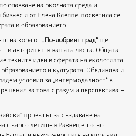
по опазване на околната среда и
бизнес и от Елена Клеппе, посветила се,
урата и образованието
то на хора от
„По-добрият град“
ще
ст и авторитет в нашата листа. Общата
ме техните идеи в сферата на екологията,
образованието и културата. Обединява и
здадем условия за „интермодалност“ в
 решения за това с разум и перспектива –
чийски“ проектът за създаване на
а с карго летище в Равнец е тясно
е Бургас и възможностите на морския