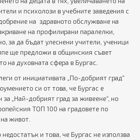
енето на децата в тях, увеличаването на
ители и психолози в учебните заведения с
одобрение на здравното обслужване на
зкриване на профилирани паралелки,
о, за да бъдат улеснени учители, ученици
еппе ще предложи в общинския съвет
то на духовната сфера в Бургас.
леги от инициативата „По-добрият град“
оумението си от това, че Бургас е
 за „Най-добрият град за живеене“, но
ропейския ТОП 100 на градовете по
 на живот.
 недостатък и това, че Бургас не използва