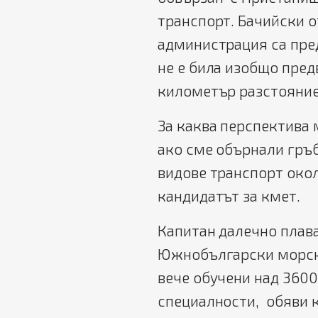
транспорт. Бачийски 
администрация са пред
не е била изобщо пред
километър разстояние
За каква перспектива 
ако сме обърнали гръб
видове транспорт окол
кандидатът за кмет.
Капитан далечно плав
Южнобългарски морски
вече обучени над 360
специалности, обяви к