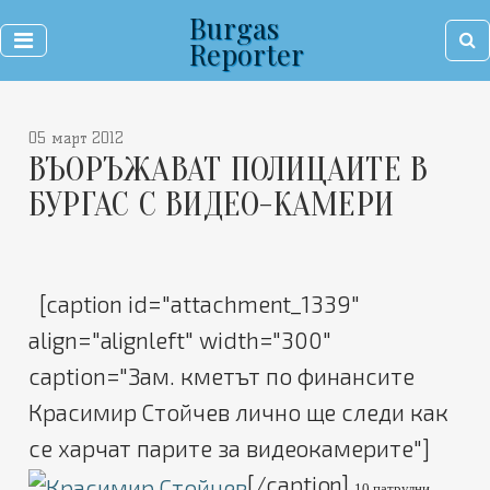
Burgas
Reporter
05 март 2012
ВЪОРЪЖАВАТ ПОЛИЦАИТЕ В
БУРГАС С ВИДЕО-КАМЕРИ
[caption id="attachment_1339"
align="alignleft" width="300"
caption="Зам. кметът по финансите
Красимир Стойчев лично ще следи как
се харчат парите за видеокамерите"]
[/caption]
10 патрулни