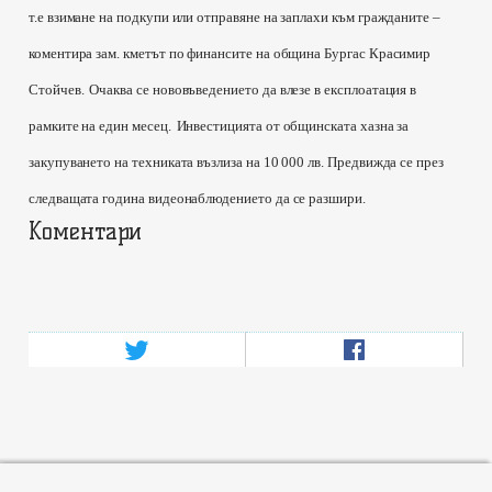
т.е взимане на подкупи или отправяне на заплахи към гражданите –
коментира зам. кметът по финансите на община Бургас Красимир
Стойчев.
Очаква се нововъведението да влезе в експлоатация в
рамките на един месец.
Инвестицията от общинската хазна за
закупуването на техниката възлиза на 10 000 лв. Предвижда се през
следващата година видеонаблюдението да се разшири.
Коментари