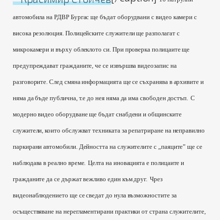
автомобила на РДВР Бургас ще бъдат оборудвани с видео камери с
висока резолюция. Полицейските служители ще разполагат с
микрокамери и върху облеклото си.
При проверка полицаите ще
предупреждават гражданите, че се извършва видеозапис на
разговорите. След смяна информацията ще се съхранява в архивите и
няма да бъде публична, т.е до нея няма да има свободен достъп.
С
модерно видео оборудване ще бъдат снабдени и общинските
служители, които обслужват техниката за репатриране на неправилно
паркирани автомобили. Дейността на служителите с „паяците” ще се
наблюдава в реално време.
Целта на иновацията е полицаите и
гражданите да се държат вежливо един към друг.
Чрез
видеонаблюдението ще се сведат до нула възможностите за
осъществяване на нерегламентирани практики от страна служителите,