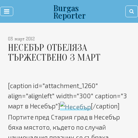
Burgas
Reporter
03 март 2012
НЕСЕБЪР ОТБЕЛЯЗА
ТЪРЖЕСТВЕНО 3 МАРТ
[caption id="attachment_1260"
align="alignleft" width="300" caption="3
март в Несебър"]
[/caption]
Портите пред Стария град в Несебър
бяха мястото, където по случай
националния празник се събраха