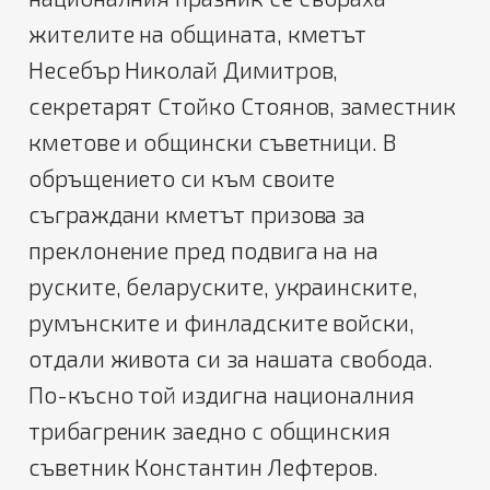
жителите на общината, кметът
Несебър Николай Димитров,
секретарят Стойко Стоянов, заместник
кметове и общински съветници.
В
обръщението си към своите
съграждани кметът призова за
преклонение пред подвига на на
руските, беларуските, украинските,
румънските и финладските войски,
отдали живота си за нашата свобода.
По-късно той издигна националния
трибагреник заедно с общинския
съветник Константин Лефтеров.