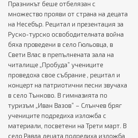
Празникът беше отбелязан с
множество прояви от страна на децата
на Несебър. Рецитал и презентация за
Руско-турско освободителната война
бяха проведени в село Гюльовца, в
Свети Влас в препълнената зала на
читалище „Пробуда” учениците
проведоха свое събрание , рецитал и
концерт на патриотични песни звучаха
в село Тънково. В гимназията по
туризъм „Иван Вазов” – Слънчев бряг
учениците подредиха изложба с
материали, посветени на Трети март. В
село Равда децата подредиха изложба