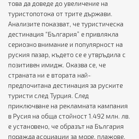
това да доведе до увеличение на
туристопотока от трите държави.
Анализите показват, че туристическа
дестинация “България” е привлякла
сериозно внимание и популярност на
руския пазар, където се е утвръдила с
позитивен имидж. Оказва се, че
страната ни е втората най-
предпочитана дестинация за руските
туристи след Турция. След
приключване на рекламната кампания
в Русия на обща стойност 1.492 млн. лв.
е установено, че образът на България
поражда асоциации за море, плажове,